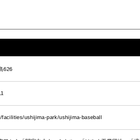
626
11
/facilities/ushijima-park/ushijima-baseball